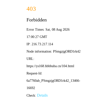
🍃 斗罗大陆动漫全集
斗罗大陆 · 免费畅读/畅看
收藏斗罗
留言
斗罗大陆 · 今日更新 5 集
首页
斗罗动漫
斗罗漫画
斗罗小说
唐三专题
小舞同人
史莱克七怪
斗罗外传
斗罗专题
全部
动漫版
漫画版
小说原著
同人短篇
外传
魂兽百科
史莱克七怪